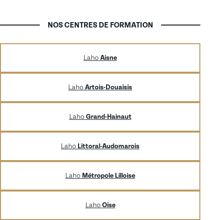
NOS CENTRES DE FORMATION
Laho
Aisne
Laho
Artois-Douaisis
Laho
Grand-Hainaut
Laho
Littoral-Audomarois
Laho
Métropole Lilloise
Laho
Oise