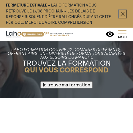
FERMETURE ESTIVALE –
LAHO FORMATION VOUS
RETROUVE LE 17/08 PROCHAIN – LES DÉLAIS DE
RÉPONSE RISQUENT D’ÊTRE RALLONGÉS DURANT CETTE
PÉRIODE. MERCI DE VOTRE COMPRÉHENSION
MENU
LAHO FORMATION COUVRE 22 DOMAINES DIFFÉRENTS,
OFFRANT AINSI UNE DIVERSITÉ DE FORMATIONS ADAPTÉES
AUX BESOINS DU MARCHÉ
TROUVEZ LA FORMATION
QUI VOUS CORRESPOND
Je trouve ma formation