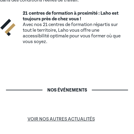
dans des conditions réelles de travail.
21 centres de formation à proximité : Laho est
toujours près de chez vous !
Avec nos 21 centres de formation répartis sur
tout le territoire, Laho vous offre une
accessibilité optimale pour vous former où que
vous soyez.
Job dating LAHO
Portes Ouvertes LAHO
MISE EN LIGNE LE 18/02/2026
MISE EN LIGNE LE 10/12/2025
NOS ÉVÉNEMENTS
VOIR NOS AUTRES ACTUALITÉS