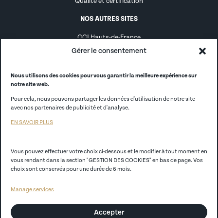
Qualité et certification
NOS AUTRES SITES
CCI Hauts-de-France
Gérer le consentement
Alternance
Alumni
Nous utilisons des cookies pour vous garantir la meilleure expérience sur
notre site web.
CCI France
Pour cela, nous pouvons partager les données d'utilisation de notre site
avec nos partenaires de publicité et d'analyse.
CCI Store
EN SAVOIR PLUS
EGC Lille
Vous pouvez effectuer votre choix ci-dessous et le modifier à tout moment en
vous rendant dans la section "GESTION DES COOKIES" en bas de page. Vos
Politique de confidentialité
choix sont conservés pour une durée de 6 mois.
Mentions légales
Manage services
CGV
Accepter