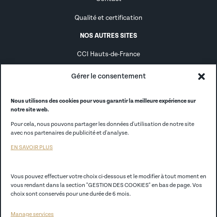
Qualité et certification
NOS AUTRES SITES
CCI Hauts-de-France
Alternance
Gérer le consentement
Alumni
Nous utilisons des cookies pour vous garantir la meilleure expérience sur
notre site web.
CCI France
Pour cela, nous pouvons partager les données d'utilisation de notre site
CCI Store
avec nos partenaires de publicité et d'analyse.
EN SAVOIR PLUS
EGC Lille
Vous pouvez effectuer votre choix ci-dessous et le modifier à tout moment en
Politique de confidentialité
vous rendant dans la section "GESTION DES COOKIES" en bas de page. Vos
choix sont conservés pour une durée de 6 mois.
Mentions légales
Manage services