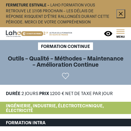
FERMETURE ESTIVALE –
LAHO FORMATION VOUS
RETROUVE LE 17/08 PROCHAIN – LES DÉLAIS DE
RÉPONSE RISQUENT D’ÊTRE RALLONGÉS DURANT CETTE
PÉRIODE. MERCI DE VOTRE COMPRÉHENSION
MENU
FORMATION CONTINUE
Outils – Qualité – Méthodes – Maintenance
– Amélioration Continue
DURÉE
2 JOURS
PRIX
1200 € NET DE TAXE PAR JOUR
INGÉNIERIE, INDUSTRIE, ÉLECTROTECHNIQUE,
ÉLECTRICITÉ
FORMATION INTRA