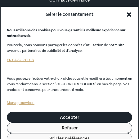
CCI Hauts-de-France
Alternance
Gérer le consentement
Alumni
Nous utilisons des cookies pour vous garantir la meilleure expérience sur
notre site web.
CCI France
Pour cela, nous pouvons partager les données d'utilisation de notre site
CCI Store
avec nos partenaires de publicité et d'analyse.
EN SAVOIR PLUS
EGC Lille
Vous pouvez effectuer votre choix ci-dessous et le modifier à tout moment en
Politique de confidentialité
vous rendant dans la section "GESTION DES COOKIES" en bas de page. Vos
choix sont conservés pour une durée de 6 mois.
Mentions légales
Manage services
CGV
Accepter
Règlement Intérieur
Refuser
Convention de prêt d’ordinateur portable Conditions générales
Voir les préférences