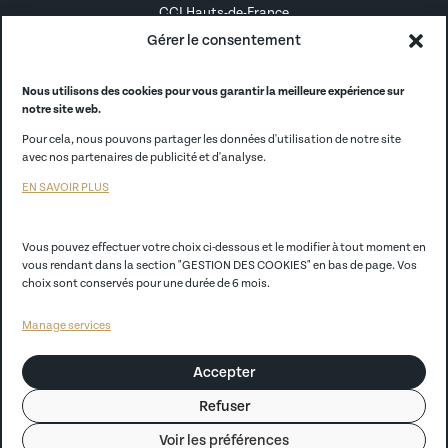
CCI Hauts-de-France
Gérer le consentement
Alternance
Alumni
Nous utilisons des cookies pour vous garantir la meilleure expérience sur
notre site web.
CCI France
Pour cela, nous pouvons partager les données d'utilisation de notre site
avec nos partenaires de publicité et d'analyse.
CCI Store
EN SAVOIR PLUS
EGC Lille
Vous pouvez effectuer votre choix ci-dessous et le modifier à tout moment en
vous rendant dans la section "GESTION DES COOKIES" en bas de page. Vos
Politique de confidentialité
choix sont conservés pour une durée de 6 mois.
Mentions légales
Manage services
CGV
Accepter
Règlement Intérieur
Refuser
Convention de prêt d’ordinateur portable Conditions générales
Voir les préférences