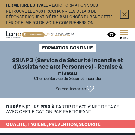
FERMETURE ESTIVALE –
LAHO FORMATION VOUS
RETROUVE LE 17/08 PROCHAIN – LES DÉLAIS DE
RÉPONSE RISQUENT D’ÊTRE RALLONGÉS DURANT CETTE
PÉRIODE. MERCI DE VOTRE COMPRÉHENSION
MENU
FORMATION CONTINUE
SSIAP 3 (Service de Sécurité Incendie et
d’Assistance aux Personnes) - Remise à
niveau
Chef de Service de Sécurité Incendie
Se pré-inscrire
DURÉE
5 JOURS
PRIX
À PARTIR DE 670 € NET DE TAXE
AVEC CERTIFICATION PAR PARTICIPANT
QUALITÉ, HYGIÈNE, PRÉVENTION, SÉCURITÉ