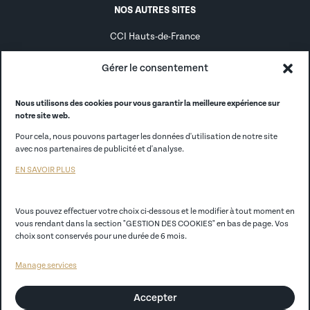
NOS AUTRES SITES
CCI Hauts-de-France
Alternance
Gérer le consentement
Alumni
Nous utilisons des cookies pour vous garantir la meilleure expérience sur
notre site web.
CCI France
Pour cela, nous pouvons partager les données d'utilisation de notre site
CCI Store
avec nos partenaires de publicité et d'analyse.
EN SAVOIR PLUS
EGC Lille
Vous pouvez effectuer votre choix ci-dessous et le modifier à tout moment en
Politique de confidentialité
vous rendant dans la section "GESTION DES COOKIES" en bas de page. Vos
choix sont conservés pour une durée de 6 mois.
Mentions légales
Manage services
CGV
Accepter
Règlement Intérieur