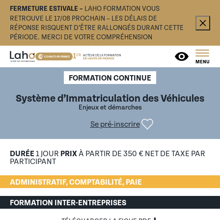
FERMETURE ESTIVALE –
LAHO FORMATION VOUS
RETROUVE LE 17/08 PROCHAIN – LES DÉLAIS DE
RÉPONSE RISQUENT D’ÊTRE RALLONGÉS DURANT CETTE
PÉRIODE. MERCI DE VOTRE COMPRÉHENSION
MENU
FORMATION CONTINUE
Système d’Immatriculation des Véhicules
Enjeux et démarches
Se pré-inscrire
DURÉE
1 JOUR
PRIX
À PARTIR DE 350 € NET DE TAXE PAR
PARTICIPANT
ADMINISTRATIF, COMPTABILITÉ, PAIE
FORMATION INTER-ENTREPRISES