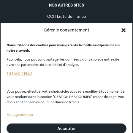
NOS AUTRES SITES
CCI Hauts-de-France
Alternance
Gérer le consentement
Alumni
Nous utilisons des cookies pour vous garantir la meilleure expérience sur
notre site web.
CCI France
Pour cela, nous pouvons partager les données d'utilisation de notre site
CCI Store
avec nos partenaires de publicité et d'analyse.
EN SAVOIR PLUS
EGC Lille
Vous pouvez effectuer votre choix ci-dessous et le modifier à tout moment en
Politique de confidentialité
vous rendant dans la section "GESTION DES COOKIES" en bas de page. Vos
choix sont conservés pour une durée de 6 mois.
Mentions légales
Manage services
CGV
Accepter
Règlement Intérieur