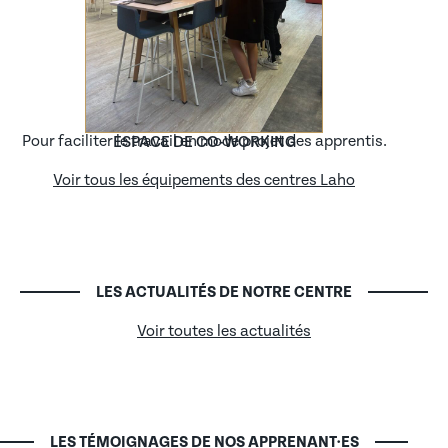
Pour faciliter le travail en mode projet des apprentis.
ESPACE DE CO-WORKING
Voir tous les équipements des centres Laho
De la salle de cours à la ligne de production : visite chez
Hackathon Silver Économie : quand des apprentis
SIMMONS
créent une entreprise en 7 heures
MISE EN LIGNE LE 11/06/2026
MISE EN LIGNE LE 14/04/2026
LES ACTUALITÉS DE NOTRE CENTRE
Voir toutes les actualités
LES TÉMOIGNAGES DE NOS APPRENANT·ES