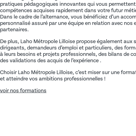
IA, web et digital
pratiques pédagogiques innovantes qui vous permettent 
CERTIFICATIONS ET HABILITATIONS
compétences acquises rapidement dans votre futur métie
Logistique et transport
Administratif, comptabilité, paie
Dans le cadre de l’alternance, vous bénéficiez d’un ac
personnalisé assuré par une équipe en relation avec nos 
Tourisme, hôtellerie, restauration
CACES
Commerce, achats, marketing
partenaires.
Immobilier
Certificat de compétences en Entreprise (CCE)
Bureautique, informatique et PAO
De plus, Laho Métropole Lilloise propose également aux s
Tous nos domaines
dirigeants, demandeurs d’emploi et particuliers, des for
Certification de langues
Santé
à leurs besoins et projets professionnels, des bilans de 
NIVEAU
X
Certifications en bureautique
Design et communication
des validations des acquis de l’expérience .
Niveau 3 (CAP/ CQP/ BEP/ BP)
Autorisation d’Intervention à Proximité des Réseaux
Qualité, hygiène, prévention, sécurité
Choisir Laho Métropole Lilloise, c’est miser sur une forma
et atteindre vos ambitions professionnelles !
Niveau 4 (BAC/ BAC PRO)
S.S.I.A.P
RH, management, entrepreneuriat
voir nos formations
Niveau 5 (BAC+2 / BTS)
Habilitations électriques
Voir tous nos domaines
Niveau 6 (BAC+3/ BAC+4 ou équivalent)
Formation Sauveteur Secouriste au Travail (S.S.T)
CERTIFICATIONS ET HABILITATIONS
Niveau 7 (BAC+5 ou équivalent)
Habilitation travail en hauteur
CACES
FORMATIONS CADRES ET DIRIGEANTS