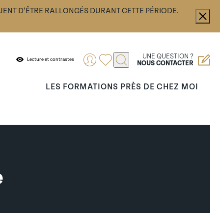
UENT D’ÊTRE RALLONGÉS DURANT CETTE PÉRIODE.
UNE QUESTION ?
Lecture et contrastes
NOUS CONTACTER
LES FORMATIONS PRÈS DE CHEZ MOI
.
ance ou encore vous accompagner dans votre
fier vos démarches.
e