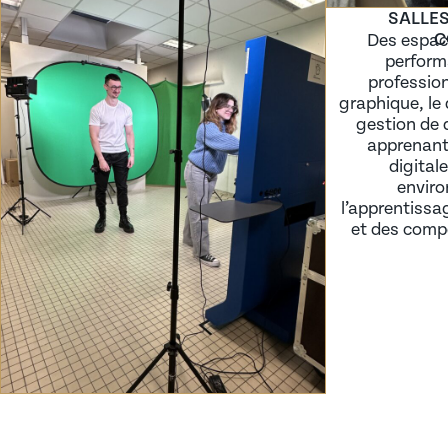
SALLE
C
Des espac
performa
profession
graphique, le
gestion de 
apprenan
digital
enviro
l’apprentissa
et des compé