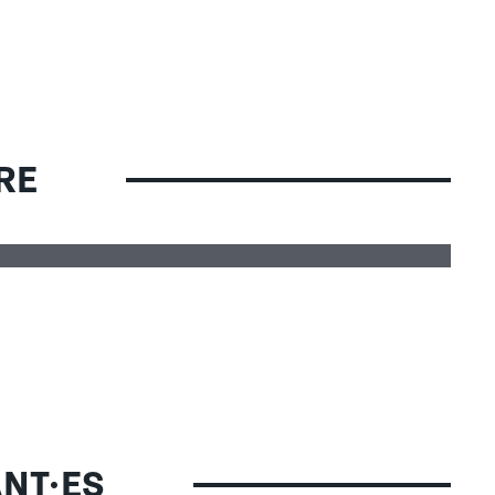
RE
rtes LAHO
2025
NT·ES