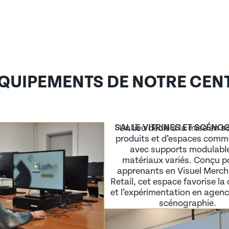
ÉQUIPEMENTS DE NOTRE CEN
SALLE VITRINES ET SCÉNO
Un lieu dédié à la mise en s
produits et d’espaces comm
avec supports modulable
matériaux variés. Conçu po
apprenants en Visuel Merch
Retail, cet espace favorise la 
et l’expérimentation en agen
scénographie.