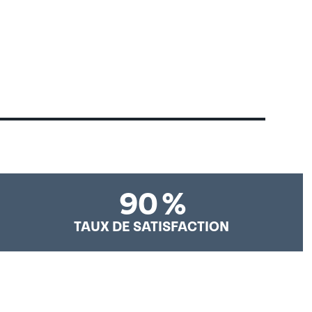
Déposer une offre de stage SFER
90
%
TAUX DE SATISFACTION