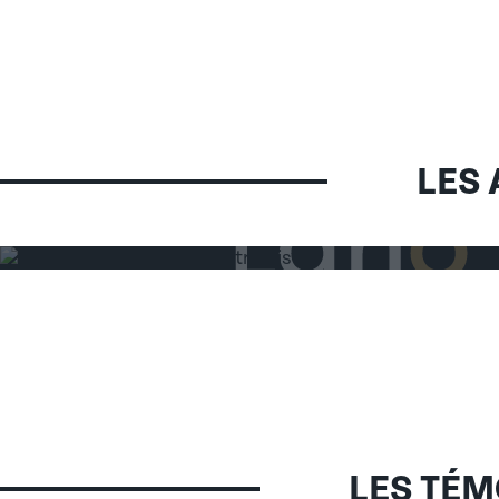
Conférence sur la création
d’entreprise : les apprenan
découvrent les réalités de
LES
l’entrepreneuriat
MISE EN LIGNE LE 03/06/2026
LES TÉ