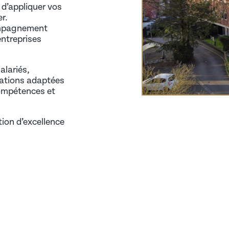
d’appliquer vos
r.
compagnement
entreprises
alariés,
mations adaptées
compétences et
 (AIPR)
tion d’excellence