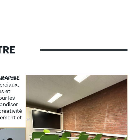
TRE
GRAPHIE
cène de
erciaux,
s et
ur les
andiser
créativité
cement et