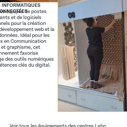
S INFORMATIQUES
ONNECTÉES
es équipés de postes
nts et de logiciels
nels pour la création
 développement web et la
données. Idéal pour les
ts en Communication
e et graphisme, cet
nnement favorise
ge des outils numériques
tences clés du digital.
Voir tous les équipements des centres Laho