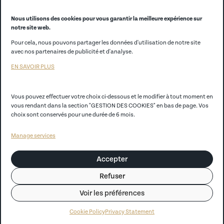
Alumni
Nous utilisons des cookies pour vous garantir la meilleure expérience sur
notre site web.
CCI France
Pour cela, nous pouvons partager les données d'utilisation de notre site
avec nos partenaires de publicité et d'analyse.
CCI Store
EN SAVOIR PLUS
EGC Lille
Vous pouvez effectuer votre choix ci-dessous et le modifier à tout moment en
vous rendant dans la section "GESTION DES COOKIES" en bas de page. Vos
Politique de confidentialité
choix sont conservés pour une durée de 6 mois.
Mentions légales
Manage services
CGV
Accepter
Règlement Intérieur
Refuser
Convention de prêt d’ordinateur portable Conditions générales
Voir les préférences
Handicap
Cookie Policy
Privacy Statement