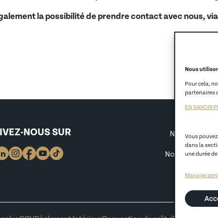
ement la possibilité de prendre contact avec nous, via
alternance
 (AIPR)
Nous utilison
Pour cela, n
partenaires d
EN SAVOIR 
LES ACC
IVEZ-NOUS SUR
Nos formation
Vous pouvez 
Nos offres 
dans la sect
Nos formations
une durée de
Co
Qualité et 
Manage serv
éseau d’anciens)
Acc