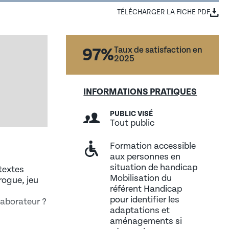
TÉLÉCHARGER LA FICHE PDF
97%
Taux de satisfaction en
2025
INFORMATIONS PRATIQUES
PUBLIC VISÉ
Tout public
e ses futurs apprenants
ALTERNANT / ETUDIANT
Formation accessible
é et la diversité au sein des UFA de la CCI Hauts-de-
aux personnes en
situation de handicap
ntextes
Mobilisation du
drogue, jeu
référent Handicap
pour identifier les
laborateur ?
adaptations et
aménagements si