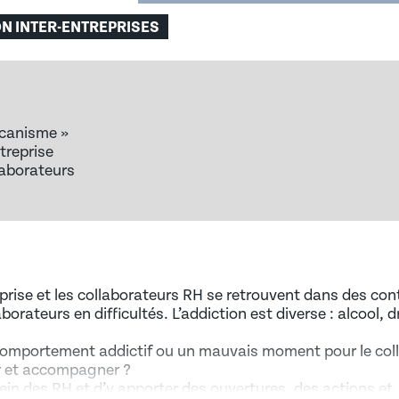
N INTER-ENTREPRISES
écanisme »
R)
treprise
laborateurs
CQUIS DE L’EXPÉRIENCE)
DÉCOUVREZ NOS OFFRES D’EMPLOI EN ALTERNANCE
ion : Laho Formation prépar
et les hommes, la prévention du harcèlement, la mixit
eprise et les collaborateurs RH se retrouvent dans des co
orateurs en difficultés. L’addiction est diverse : alcool, 
comportement addictif ou un mauvais moment pour le col
er et accompagner ?
ein des RH et d’y apporter des ouvertures, des actions et