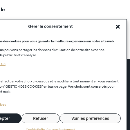
 le
Gérer le consentement
s des cookies pour vous garantir la meilleure expérience sur notre site web.
ous pouvons partager les données d'utilisation de notre site avec nos
e publicité et d'analyse.
PLUS
ÈS RAPIDES
NOS AUTRES SITES
s en alternance
CCI Hauts-de-France
effectuer votre choix ci-dessous et le modifier à tout moment en vous rendant
en alternance
Alternance
ion "GESTION DES COOKIES" en bas de page. Vos choix sont conservés pour
 professionnelles
Alumni
 6 mois.
ntact
CCI France
certification
CCI Store
ices
EGC Lille
epter
Refuser
Voir les préférences
Cookie Policy
Privacy Statement