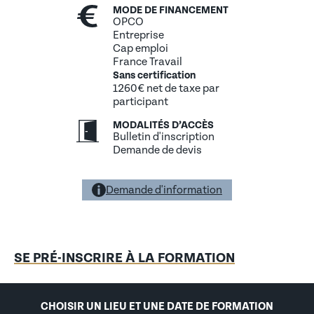
MODE DE FINANCEMENT
Créer des matériaux Cycles
OPCO
Utiliser des textures
Entreprise
Effectuer un rendu
Cap emploi
Peindre un objet
France Travail
Sans certification
5. 3D - JEUX VIDEO - ANIMATIONS
1260€ net de taxe par
participant
Sculpter un objet
Exporter pour l'impression 3D
MODALITÉS D’ACCÈS
Gérer les matériaux et les lampes pour le jeu vidéo
Bulletin d'inscription
Animer
Demande de devis
Animer un personnage
6. CARTOONS - INCRUSTATIONS - EFFETS PHYSIQUES
Demande d'information
Faire un rendu cartoon Freestyle
Faire des incrustations
Animer des effets physiques
SE PRÉ-INSCRIRE À LA FORMATION
CHOISIR UN LIEU ET UNE DATE DE FORMATION