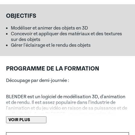
OBJECTIFS
Modéliser et animer des objets en 3D
Concevoir et appliquer des matériaux et des textures
sur des objets
Gérer l'éclairage et le rendu des objets
PROGRAMME DE LA FORMATION
Découpage par demi-journée :
BLENDER est un logiciel de modélisation 3D, d'animation
et de rendu. Il est assez populaire dans l'industrie de
l'animation et du jeu vidéo en raison de sa puissance et de
sa flexibilité. Avec BLENDER, vous pouvez créer des
personnages, des décors, des animations, des effets
VOIR PLUS
spéciaux et bien plus encore. Il est gratuit et open-source,
ce qui le rend accessible à tous. Son interface peut