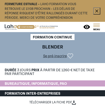
FERMETURE ESTIVALE –
LAHO FORMATION VOUS
RETROUVE LE 17/08 PROCHAIN – LES DÉLAIS DE
RÉPONSE RISQUENT D’ÊTRE RALLONGÉS DURANT CETTE
PÉRIODE. MERCI DE VOTRE COMPRÉHENSION
MENU
FORMATION CONTINUE
BLENDER
Se pré-inscrire
DURÉE
3 JOURS
PRIX
À PARTIR DE 1260 € NET DE TAXE
PAR PARTICIPANT
BUREAUTIQUE, INFORMATIQUE, PAO
FORMATION INTER-ENTREPRISES
TÉLÉCHARGER LA FICHE PDF