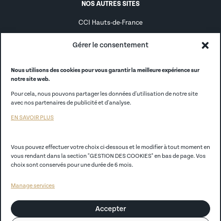
NOS AUTRES SITES
CCI Hauts-de-France
Alternance
Gérer le consentement
Alumni
Nous utilisons des cookies pour vous garantir la meilleure expérience sur
notre site web.
CCI France
Pour cela, nous pouvons partager les données d'utilisation de notre site
CCI Store
avec nos partenaires de publicité et d'analyse.
EN SAVOIR PLUS
EGC Lille
Vous pouvez effectuer votre choix ci-dessous et le modifier à tout moment en
Politique de confidentialité
vous rendant dans la section "GESTION DES COOKIES" en bas de page. Vos
choix sont conservés pour une durée de 6 mois.
Mentions légales
Manage services
CGV
Accepter
Règlement Intérieur