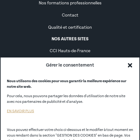
Nos formations professionnelles
Contact
Qualité et certification
NOS AUTRES SITES
CCI Hauts-de-France
Alternance
Gérer le consentement
Alumni
Nous utilisons des cookies pour vous garantir la meilleure expérience sur
notre site web.
CCI France
Pour cela, nous pouvons partager les données d'utilisation de notre site
CCI Store
avec nos partenaires de publicité et d'analyse.
EN SAVOIR PLUS
EGC Lille
Vous pouvez effectuer votre choix ci-dessous et le modifier à tout moment en
Politique de confidentialité
vous rendant dans la section "GESTION DES COOKIES" en bas de page. Vos