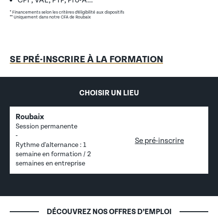
CPF, VAE, PTP, Pro-A…
* Financements selon les critères d’éligibilité aux dispositifs
** Uniquement dans notre CFA de Roubaix
SE PRÉ-INSCRIRE À LA FORMATION
CHOISIR UN LIEU
Roubaix
Session permanente
-
Se pré-inscrire
Rythme d'alternance : 1
semaine en formation / 2
semaines en entreprise
DÉCOUVREZ NOS OFFRES D’EMPLOI