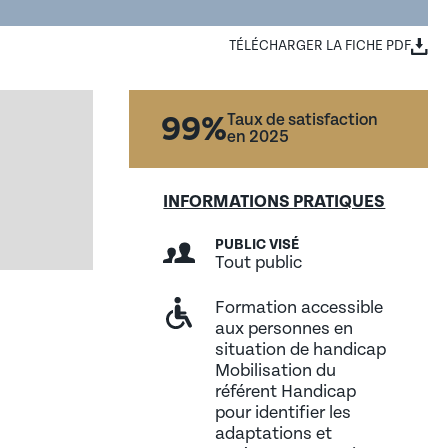
TÉLÉCHARGER LA FICHE PDF
99%
Taux de satisfaction
en 2025
INFORMATIONS PRATIQUES
PUBLIC VISÉ
e ses futurs apprenants
Tout public
ALTERNANT / ETUDIANT
é et la diversité au sein des UFA de la CCI Hauts-de-
Formation accessible
aux personnes en
situation de handicap
Mobilisation du
référent Handicap
pour identifier les
adaptations et