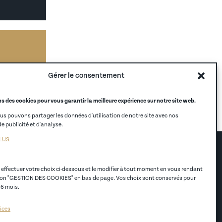
Gérer le consentement
s des cookies pour vous garantir la meilleure expérience sur notre site web.
ous pouvons partager les données d'utilisation de notre site avec nos
e publicité et d'analyse.
PLUS
ÈS RAPIDES
NOS AUTRES SITES
s en alternance
CCI Hauts-de-France
effectuer votre choix ci-dessous et le modifier à tout moment en vous rendant
en alternance
Alternance
ion "GESTION DES COOKIES" en bas de page. Vos choix sont conservés pour
 professionnelles
Alumni
 6 mois.
ntact
CCI France
certification
CCI Store
ices
EGC Lille