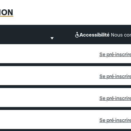
ION
alternance
Accessibilité
Nous con
 (AIPR)
Se pré-inscrir
Se pré-inscrir
Se pré-inscrir
éseau d’anciens)
Se pré-inscrir