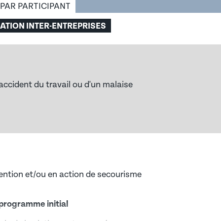
 PAR PARTICIPANT
TION INTER-ENTREPRISES
R)
accident du travail ou d'un malaise
CQUIS DE L’EXPÉRIENCE)
DÉCOUVREZ NOS OFFRES D’EMPLOI EN ALTERNANCE
ion : Laho Formation prépar
et les hommes, la prévention du harcèlement, la mixit
ention et/ou en action de secourisme
programme initial