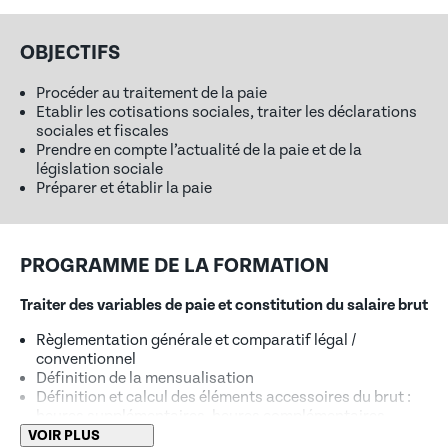
OBJECTIFS
Procéder au traitement de la paie
Etablir les cotisations sociales, traiter les déclarations
sociales et fiscales
Prendre en compte l’actualité de la paie et de la
législation sociale
Préparer et établir la paie
PROGRAMME DE LA FORMATION
Traiter des variables de paie et constitution du salaire brut
Règlementation générale et comparatif légal /
conventionnel
Définition de la mensualisation
Définition et calcul des éléments accessoires du brut :
heures supplémentaires, heures complémentaires,
avantages en nature, primes et indemnités soumises,
VOIR PLUS