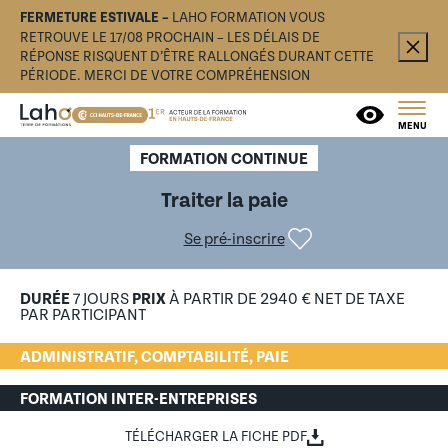
FERMETURE ESTIVALE –
LAHO FORMATION VOUS
RETROUVE LE 17/08 PROCHAIN – LES DÉLAIS DE
RÉPONSE RISQUENT D’ÊTRE RALLONGÉS DURANT CETTE
PÉRIODE. MERCI DE VOTRE COMPRÉHENSION
MENU
FORMATION CONTINUE
Traiter la paie
Se pré-inscrire
DURÉE
7 JOURS
PRIX
À PARTIR DE 2940 € NET DE TAXE
PAR PARTICIPANT
ADMINISTRATIF, COMPTABILITÉ, PAIE
FORMATION INTER-ENTREPRISES
TÉLÉCHARGER LA FICHE PDF