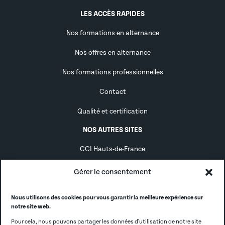
LES ACCÈS RAPIDES
Nos formations en alternance
Nos offres en alternance
Nos formations professionnelles
Contact
Qualité et certification
NOS AUTRES SITES
CCI Hauts-de-France
Alternance
Gérer le consentement
Alumni
Nous utilisons des cookies pour vous garantir la meilleure expérience sur
notre site web.
CCI France
Pour cela, nous pouvons partager les données d'utilisation de notre site