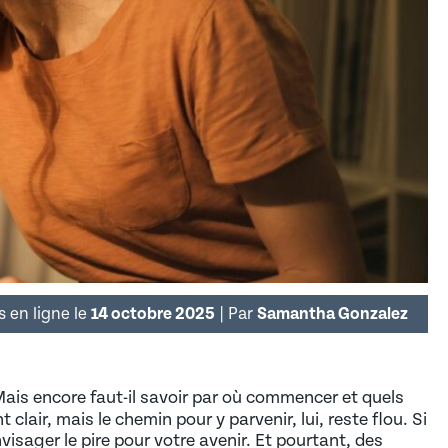
e ses futurs apprenants
ALTERNANT / ETUDIANT
é et la diversité au sein des UFA de la CCI Hauts-de-
14 octobre 2025
Samantha Gonzalez
s en ligne le
| Par
ais encore faut-il savoir par où commencer et quels
lair, mais le chemin pour y parvenir, lui, reste flou. Si
sager le pire pour votre avenir. Et pourtant, des