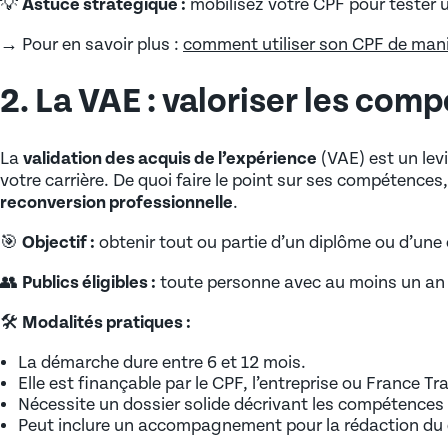
💡
Astuce stratégique :
mobilisez votre CPF pour tester 
Certificat de compétences en Entreprise (CCE)
Parcours chefs d’entreprise et dirigeants
→ Pour en savoir plus :
comment utiliser son CPF de mani
Certification de langues
14 clés pour trouver une 
Parcours cadres et managers
Certifications en bureautique
2. La VAE : valoriser les com
MISE EN LIGNE LE 10/01/2025
ALTERNANCE
Autorisation d’Intervention à Proximité des Réseaux
La
validation des acquis de l’expérience
(VAE) est un lev
S.S.I.A.P
Pourquoi recruter un alternant ?
votre carrière. De quoi faire le point sur ses compétences,
Habilitations électriques
Les aides au recrutement
reconversion professionnelle
.
Formation Sauveteur Secouriste au Travail (S.S.T)
La taxe d’apprentissage
🎯
Objectif :
obtenir tout ou partie d’un diplôme ou d’une 
Habilitation travail en hauteur
Rôle du tuteur en entreprise
👥
Publics éligibles :
toute personne avec au moins un an d
🛠️
Modalités pratiques :
RECRUTEMENT
La démarche dure entre 6 et 12 mois.
Déposer une offre d’emploi auprès de nos alumnis (r
Elle est finançable par le CPF, l’entreprise ou France Tra
Nécessite un dossier solide décrivant les compétences
Déposer une offre de recrutement en alternance
Peut inclure un accompagnement pour la rédaction du dos