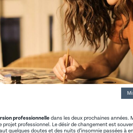
R)
CQUIS DE L’EXPÉRIENCE)
DÉCOUVREZ NOS OFFRES D’EMPLOI EN ALTERNANCE
ion : Laho Formation prépar
et les hommes, la prévention du harcèlement, la mixit
Mi
rsion professionnelle
dans les deux prochaines années. M
 projet professionnel. Le désir de changement est souvent c
aut quelques doutes et des nuits d’insomnie passées à envi