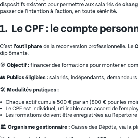
IA, web et digital
dispositifs existent pour permettre aux salariés de
change
CERTIFICATIONS ET HABILITATIONS
passer de l’intention à l’action, en toute sérénité.
Logistique et transport
Administratif, comptabilité, paie
Tourisme, hôtellerie, restauration
CACES
Commerce, achats, marketing
1. Le CPF : le compte person
Immobilier
Certificat de compétences en Entreprise (CCE)
Bureautique, informatique et PAO
C’est
l’outil phare
de la reconversion professionnelle. Le
C
Tous nos domaines
Certification de langues
Santé
diplômante.
NIVEAU
X
Certifications en bureautique
Design et communication
🎯
Objectif :
financer des formations pour monter en com
Niveau 3 (CAP/ CQP/ BEP/ BP)
Autorisation d’Intervention à Proximité des Réseaux
Qualité, hygiène, prévention, sécurité
👥
Publics éligibles :
salariés, indépendants, demandeurs d
Niveau 4 (BAC/ BAC PRO)
S.S.I.A.P
RH, management, entrepreneuriat
🛠️
Modalités pratiques :
Niveau 5 (BAC+2 / BTS)
Habilitations électriques
Voir tous nos domaines
Chaque actif cumule 500 € par an (800 € pour les moins
Le CPF est individuel, utilisable sans accord de l’emplo
Niveau 6 (BAC+3/ BAC+4 ou équivalent)
Formation Sauveteur Secouriste au Travail (S.S.T)
CERTIFICATIONS ET HABILITATIONS
Les formations doivent être enregistrées au Répertoire 
Niveau 7 (BAC+5 ou équivalent)
Habilitation travail en hauteur
🏛️
Organisme gestionnaire :
Caisse des Dépôts, via la p
CACES
FORMATIONS CADRES ET DIRIGEANTS