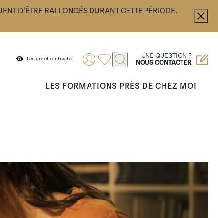
UENT D’ÊTRE RALLONGÉS DURANT CETTE PÉRIODE.
UNE QUESTION ?
Lecture et contrastes
NOUS CONTACTER
LES FORMATIONS PRÈS DE CHEZ MOI
.
ance ou encore vous accompagner dans votre
fier vos démarches.