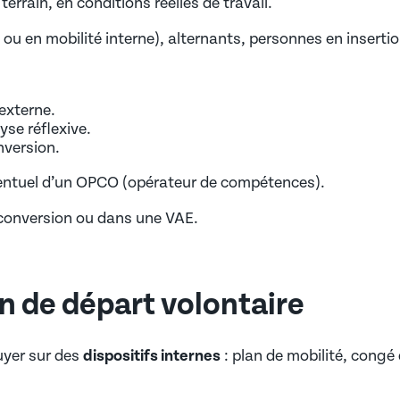
rrain, en conditions réelles de travail.
u en mobilité interne), alternants, personnes en insertio
externe.
se réflexive.
nversion.
ventuel d’un OPCO (opérateur de compétences).
econversion ou dans une VAE.
an de départ volontaire
uyer sur des
dispositifs internes
: plan de mobilité, congé 