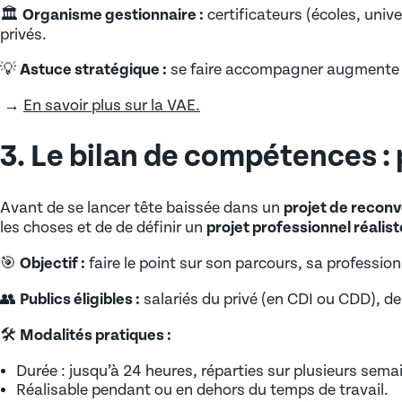
Déposer une offre de stage SFER
🏛️
Organisme gestionnaire :
certificateurs (écoles, univ
privés.
💡
Astuce stratégique :
se faire accompagner augmente s
→
En savoir plus sur la VAE.
3. Le bilan de compétences :
Avant de se lancer tête baissée dans un
projet de reconv
les choses et de de définir un
projet professionnel réalis
🎯
Objectif :
faire le point sur son parcours, sa professio
👥
Publics éligibles :
salariés du privé (en CDI ou CDD), d
🛠️
Modalités pratiques :
Durée : jusqu’à 24 heures, réparties sur plusieurs sema
Réalisable pendant ou en dehors du temps de travail.