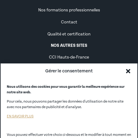
Nos formations professionnelles
Contact
Qualité et certification
NOS AUTRES SITES
CCI Hauts-de-France
Alternance
Gérer le consentement
Alumni
Nous utilisons des cookies pour vous garantir la meilleure expérience sur
notre site web.
CCI France
Pour cela, nous pouvons partager les données d'utilisation de notre site
CCI Store
avec nos partenaires de publicité et d'analyse.
EN SAVOIR PLUS
EGC Lille
Vous pouvez effectuer votre choix ci-dessous et le modifier à tout moment en