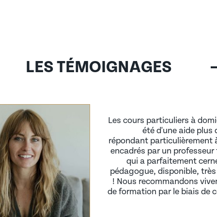
alternance
 (AIPR)
LES TÉMOIGNAGES
Les cours particuliers à domi
été d'une aide plus 
répondant particulièrement 
encadrés par un professeur t
qui a parfaitement cern
pédagogue, disponible, très
! Nous recommandons vive
éseau d’anciens)
de formation par le biais de 