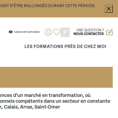
UENT D’ÊTRE RALLONGÉS DURANT CETTE PÉRIODE.
UNE QUESTION ?
Lecture et contrastes
NOUS CONTACTER
LES FORMATIONS PRÈS DE CHEZ MOI
.
ance ou encore vous accompagner dans votre
fier vos démarches.
igences d’un marché en transformation, où
sionnels compétents dans un secteur en constante
n, Calais, Arras, Saint-Omer