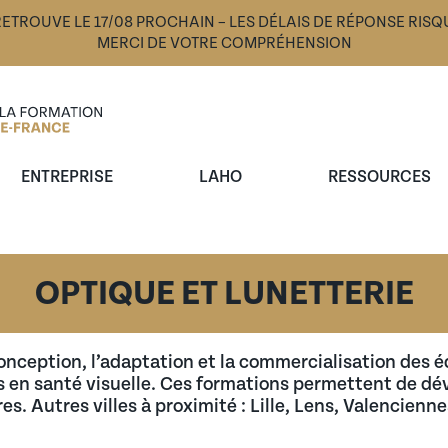
TROUVE LE 17/08 PROCHAIN – LES DÉLAIS DE RÉPONSE RISQ
MERCI DE VOTRE COMPRÉHENSION
ENTREPRISE
LAHO
RESSOURCES
t alternants dans les Hauts-de-France.
iculiers dans les Hauts-de-France
 entreprises et dirigeants dans les Hauts-de-France
sont là pour vous former du CAP au BAC+5 en altern
ur faciliter votre recherche d’alternance et simpli
tence.
OPTIQUE ET LUNETTERIE
R
onception, l’adaptation et la commercialisation des é
s en santé visuelle. Ces formations permettent de d
s. Autres villes à proximité : Lille, Lens, Valencien