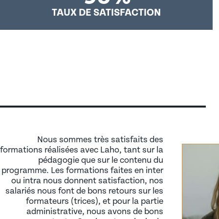
Certificat de compétences en Entreprise (CCE)
TAUX DE SATISFACTION
Parcours chefs d’entreprise et dirigeants
Certification de langues
14 clés pour trouver une 
Parcours cadres et managers
Certifications en bureautique
MISE EN LIGNE LE 10/01/2025
ALTERNANCE
Autorisation d’Intervention à Proximité des Réseaux
S.S.I.A.P
Pourquoi recruter un alternant ?
Habilitations électriques
Les aides au recrutement
Formation Sauveteur Secouriste au Travail (S.S.T)
La taxe d’apprentissage
Habilitation travail en hauteur
Rôle du tuteur en entreprise
Nous sommes très satisfaits des
formations réalisées avec Laho, tant sur la
pédagogie que sur le contenu du
RECRUTEMENT
programme. Les formations faites en inter
ou intra nous donnent satisfaction, nos
Déposer une offre d’emploi auprès de nos alumnis (r
salariés nous font de bons retours sur les
formateurs (trices), et pour la partie
Déposer une offre de recrutement en alternance
administrative, nous avons de bons