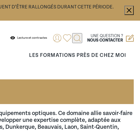
UENT D’ÊTRE RALLONGÉS DURANT CETTE PÉRIODE.
UNE QUESTION ?
Lecture et contrastes
NOUS CONTACTER
LES FORMATIONS PRÈS DE CHEZ MOI
.
ance ou encore vous accompagner dans votre
fier vos démarches.
quipements optiques. Ce domaine allie savoir-faire
évelopper une expertise complète, adaptée aux
nes, Dunkerque, Beauvais, Laon, Saint-Quentin,